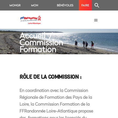
MONGR
MON
BÉNÉVOLES
FAIRE
ESPACE
UN
ADHÉRENT
DON
Accueil
/
Commission
Formation
RÔLE DE LA COMMISSION :
En coordination avec la Commission
Régionale de Formation des Pays de la
Loire, la Commission Formation de la
FFRandonnée Loire-Atlantique propose
des formations pour les licenciés du