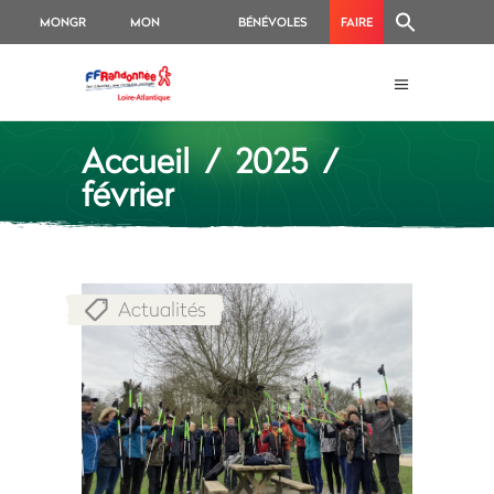
MONGR
MON
BÉNÉVOLES
FAIRE
ESPACE
UN
ADHÉRENT
DON
Accueil
/
2025
/
février
Actualités