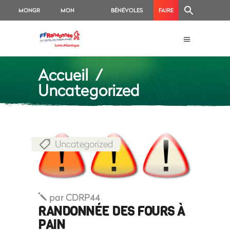
MONGR
MON
BÉNÉVOLES
FAIRE
ESPACE
UN
ADHÉRENT
DON
Accueil
/
Uncategorized
Uncategorized
par
CDRP44
RANDONNÉE DES FOURS À
PAIN